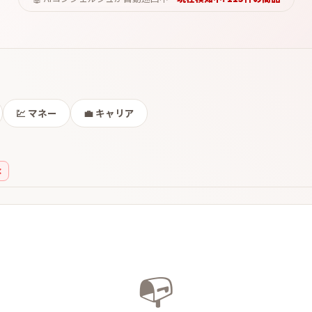
💹
マネー
💼
キャリア
✕
📭