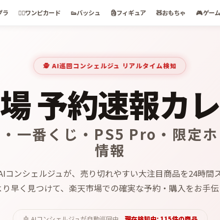
プラ
🏴‍☠️
ワンピカード
👟
バッシュ
🗿
フィギュア
🧸
おもちゃ
🎮
ゲー
🕵️ AI巡回コンシェルジュ リアルタイム検知
場 予約速報カ
・一番くじ・PS5 Pro・限定
情報
AIコンシェルジュが、売り切れやすい大注目商品を24時間
より早く見つけて、楽天市場での確実な予約・購入をお手伝
🤖 AIコンシェルジュが自動巡回中
現在検知中:
115
件の商品