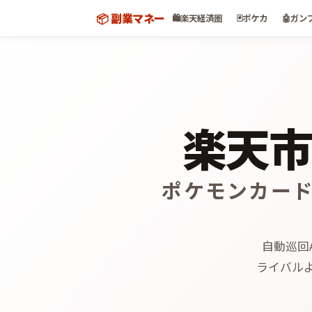
📦 副業マネー
🛍️
楽天経済圏
🃏
ポケカ
🤖
ガン
楽天市
ポケモンカード
自動巡回
ライバル