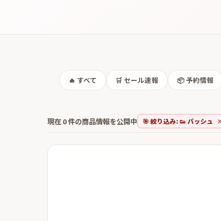
🔥
すべて
🛒
セール速報
📦
予約情報
現在
0
件の商品情報を公開中
🎯 絞り込み:
👟 バッシュ