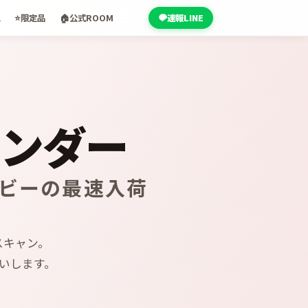
ム
⭐
限定品
🏠
公式ROOM
速報LINE
レンダー
ホビーの最速入荷
スキャン。
いします。