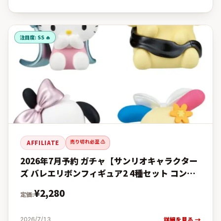
注目度:
SS 🔥
売り切れ必至 ⚠️
AFFILIATE
2026年7月予約 ガチャ【サンリオキャラクター
ズ バレエリボンフィギュア2 4種セット コンプ
リートセット】ガチャガチャ カプセルトイ ガチ
¥
2,280
定価:
ャの予約・購入完全
詳細を見る →
2026/7/13