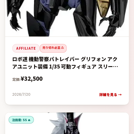
売り切れ必至 ⚠️
AFFILIATE
ロボ道 機動警察パトレイバー グリフォン アク
アユニット装備 1/35 可動フィギュア スリー・
ゼロ【2027年3月予約】の予約・購入完全ガイ
¥
32,500
定価:
ド【楽天 vs A
詳細を見る →
2026/7/20
注目度:
SS 🔥