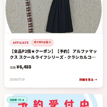
売り切れ必至 ⚠️
AFFILIATE
【全品P2倍★クーポン】【予約】 アルファマッ
クス スクールライフシリーズ - クラシカルコー
デVer. - フィギュア 【2026年12月発売予定】
¥
6,488
定価:
の予約・購
詳細を見る →
2026/7/19
注目度:
SS 🔥