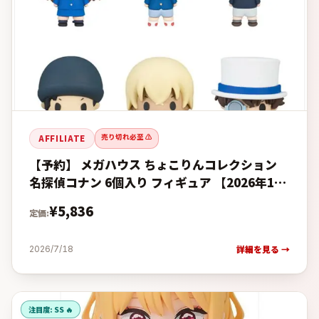
売り切れ必至 ⚠️
AFFILIATE
【予約】 メガハウス ちょこりんコレクション
名探偵コナン 6個入り フィギュア 【2026年12
月発売予定】の予約・購入完全ガイド【楽天 vs
¥
5,836
定価:
Amazon価
詳細を見る →
2026/7/18
注目度:
SS 🔥