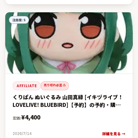
注目度:
S
売り切れ必至 ⚠️
AFFILIATE
くりぱん ぬいぐるみ 山田真緑 [イキヅライブ！
LOVELIVE! BLUEBIRD]【予約】の予約・購入
完全ガイド【楽天 vs Amazon価格比較・発売
¥
4,400
定価:
日
詳細を見る →
2026/7/14