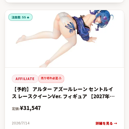
注目度:
SS 🔥
売り切れ必至 ⚠️
AFFILIATE
【予約】 アルター アズールレーン セントルイ
ス レースクイーンVer. フィギュア 【2027年4
月発売予定】の予約・購入完全ガイド【楽天 vs
¥
31,547
定価:
Amazon
詳細を見る →
2026/7/14