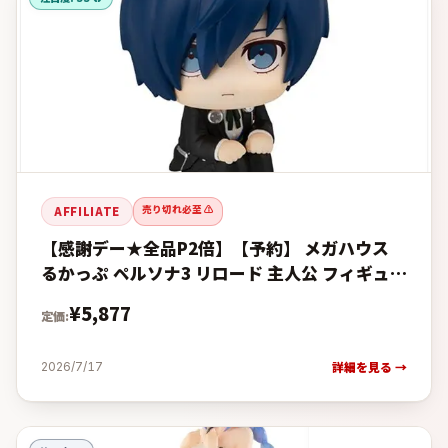
売り切れ必至 ⚠️
AFFILIATE
【感謝デー★全品P2倍】【予約】 メガハウス
るかっぷ ペルソナ3 リロード 主人公 フィギュア
【2027年2月発売予定】の予約・購入完全ガイ
¥
5,877
定価:
ド【楽天 vs
詳細を見る →
2026/7/17