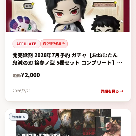
売り切れ必至 ⚠️
AFFILIATE
発売延期 2026年7月予約 ガチャ【おねむたん
鬼滅の刃 拾参ノ型 5種セット コンプリート】ガ
チャガチャ カプセルトイ ガチャ フルコンプの
¥
2,000
定価:
予約・購入完全ガ
詳細を見る →
2026/7/21
注目度:
S