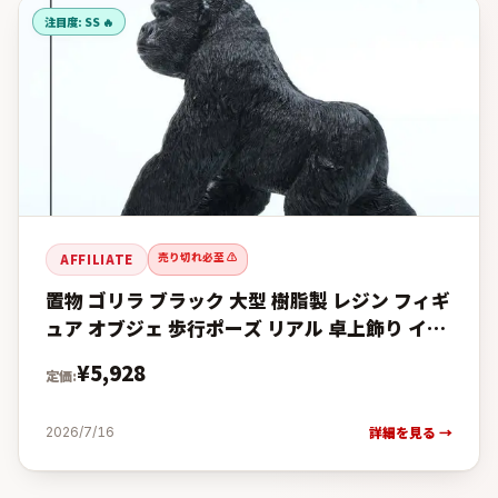
注目度:
SS 🔥
売り切れ必至 ⚠️
AFFILIATE
置物 ゴリラ ブラック 大型 樹脂製 レジン フィギ
ュア オブジェ 歩行ポーズ リアル 卓上飾り イン
テリア リビング 書斎 玄関 バーカウンの予約・
¥
5,928
定価:
購入完全ガ
詳細を見る →
2026/7/16