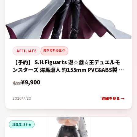
売り切れ必至 ⚠️
AFFILIATE
【予約】 S.H.Figuarts 遊☆戯☆王デュエルモ
ンスターズ 海馬瀬人 約155mm PVC&ABS製 塗
装済み可動フィギュアの予約・購入完全ガイド
¥
9,900
定価:
【楽天
詳細を見る →
2026/7/20
注目度:
SS 🔥