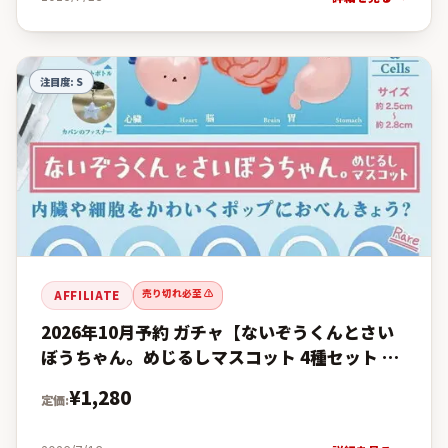
注目度:
S
売り切れ必至 ⚠️
AFFILIATE
2026年10月予約 ガチャ【ないぞうくんとさい
ぼうちゃん。めじるしマスコット 4種セット カ
プセルトイ】の予約・購入完全ガイド【楽天 vs
¥
1,280
定価:
Amazon価格比