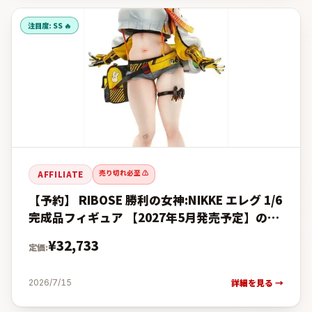
注目度:
SS 🔥
売り切れ必至 ⚠️
AFFILIATE
【予約】 RIBOSE 勝利の女神:NIKKE エレグ 1/6
完成品フィギュア 【2027年5月発売予定】の予
約・購入完全ガイド【楽天 vs Amazon価格
¥
32,733
定価:
詳細を見る →
2026/7/15