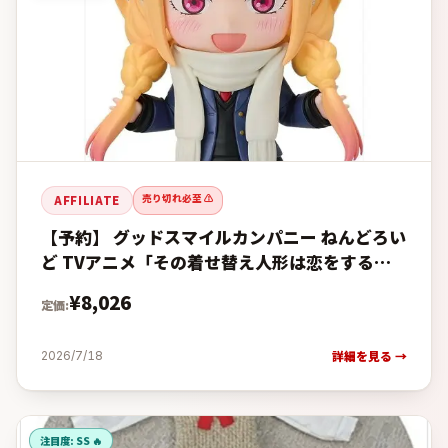
売り切れ必至 ⚠️
AFFILIATE
【予約】 グッドスマイルカンパニー ねんどろい
ど TVアニメ「その着せ替え人形は恋をする」
Season 2 喜多川海夢 冬制服Ver. フィギュア
¥
8,026
定価:
【2027年
詳細を見る →
2026/7/18
注目度:
SS 🔥