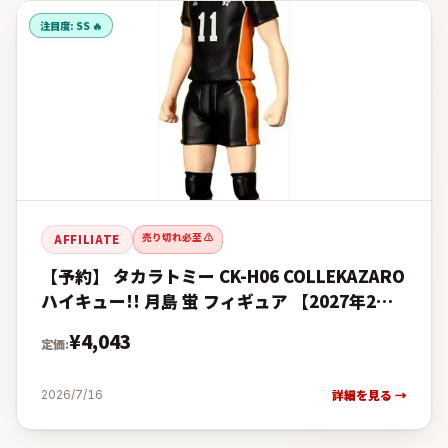
注目度:
SS 🔥
売り切れ必至 ⚠️
AFFILIATE
【予約】 タカラトミー CK-H06 COLLEKAZARO
ハイキュー!! 月島 蛍 フィギュア 【2027年2月
発売予定】の予約・購入完全ガイド【楽天 vs
¥
4,043
定価:
詳細を見る →
2026/7/16