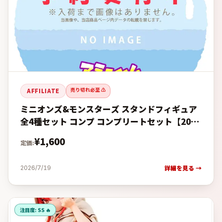
売り切れ必至 ⚠️
AFFILIATE
ミニオンズ&モンスターズ スタンドフィギュア
全4種セット コンプ コンプリートセット【2026
年8月予約】の予約・購入完全ガイド【楽天 vs
¥
1,600
定価:
Amazon価格
詳細を見る →
2026/7/19
注目度:
SS 🔥