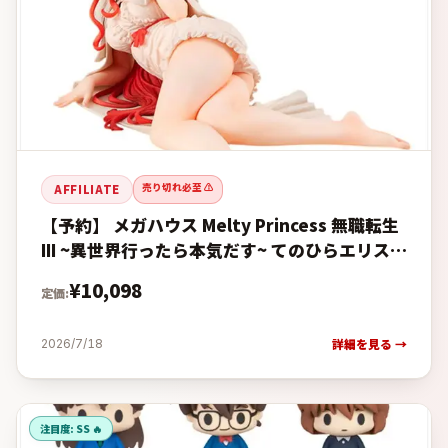
売り切れ必至 ⚠️
AFFILIATE
【予約】 メガハウス Melty Princess 無職転生
III ~異世界行ったら本気だす~ てのひらエリス
添いだニャンVer. フィギュア 【2027年1
¥
10,098
定価:
詳細を見る →
2026/7/18
注目度:
SS 🔥