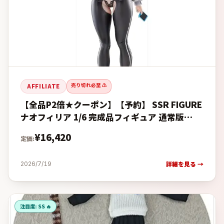
売り切れ必至 ⚠️
AFFILIATE
【全品P2倍★クーポン】【予約】 SSR FIGURE
ナオフィリア 1/6 完成品フィギュア 通常版
【2027年2月発売予定】の予約・購入完全ガイ
¥
16,420
定価:
ド【楽天
詳細を見る →
2026/7/19
注目度:
SS 🔥