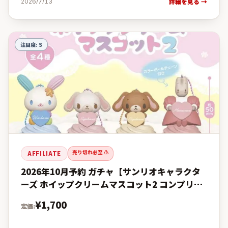
詳細を見る →
2026/7/13
注目度:
S
売り切れ必至 ⚠️
AFFILIATE
2026年10月予約 ガチャ【サンリオキャラクタ
ーズ ホイップクリームマスコット2 コンプリー
ト 4種セット カプセルトイ】の予約・購入完全
¥
1,700
定価:
ガイド【楽天 vs