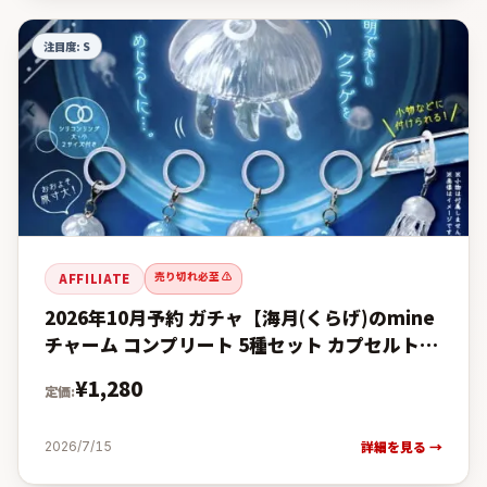
注目度:
S
売り切れ必至 ⚠️
AFFILIATE
2026年10月予約 ガチャ【海月(くらげ)のmine
チャーム コンプリート 5種セット カプセルト
イ】の予約・購入完全ガイド【楽天 vs
¥
1,280
定価:
Amazon価格比較
詳細を見る →
2026/7/15