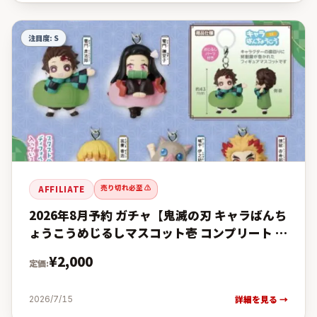
注目度:
S
売り切れ必至 ⚠️
AFFILIATE
2026年8月予約 ガチャ【鬼滅の刃 キャラばんち
ょうこうめじるしマスコット壱 コンプリート 5
種セット カプセルトイ】ガチャガチャ ガチャ
¥
2,000
定価:
フルコンプの予約・
詳細を見る →
2026/7/15