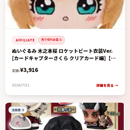
売り切れ必至 ⚠️
AFFILIATE
ぬいぐるみ 木之本桜 ロケットビート衣装Ver.
[カードキャプターさくら クリアカード編]【予
約】の予約・購入完全ガイド【楽天 vs
¥
3,916
定価:
Amazon価格比較・発
詳細を見る →
2026/7/21
注目度:
S