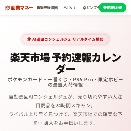
📦 副業マネー
🛍️
楽天経済圏
🃏
ポケカ
🤖
ガンプラ
🏴‍☠️
速報LINE
ワンピカー
🕵️ AI巡回コンシェルジュ リアルタイム検知
楽天市場 予約速報カレン
ダー
ポケモンカード・一番くじ・PS5 Pro・限定ホビー
の最速入荷情報
自動巡回AIコンシェルジュが、売り切れやすい大注
目商品を24時間スキャン。
ライバルより早く見つけて、楽天市場での確実な予
約・購入をお手伝いします。