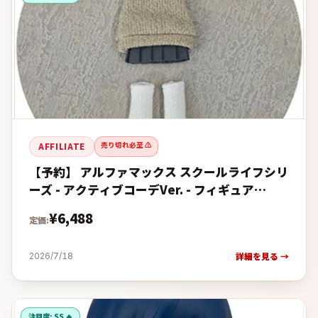
売り切れ必至 ⚠️
AFFILIATE
【予約】 アルファマックス スクールライフシリ
ーズ - アクティブコーデVer. - フィギュア
【2026年12月発売予定】の予約・購入完全ガイ
¥
6,488
定価:
ド【楽天 vs
詳細を見る →
2026/7/18
注目度:
SS 🔥