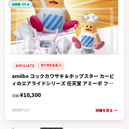
注目度:
SS 🔥
売り切れ必至 ⚠️
AFFILIATE
amiibo コックカワサキ＆ホップスター カービ
ィのエアライドシリーズ 任天堂 アミーボ フィ
ギュア 2026年発売予定 予約商品 ゲーム周辺機
¥
10,300
定価:
器の予約・購入
詳細を見る →
2026/7/17