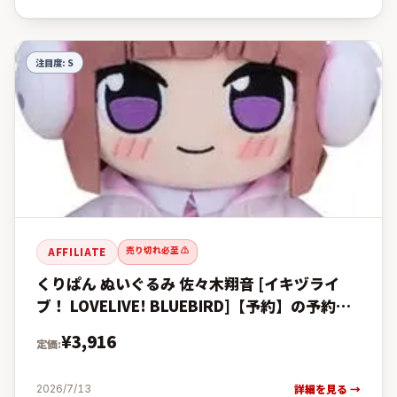
注目度:
S
売り切れ必至 ⚠️
AFFILIATE
くりぱん ぬいぐるみ 佐々木翔音 [イキヅライ
ブ！ LOVELIVE! BLUEBIRD]【予約】の予約・
購入完全ガイド【楽天 vs Amazon価格比較・
¥
3,916
定価:
発売
詳細を見る →
2026/7/13