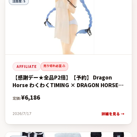
注目度:
S
売り切れ必至 ⚠️
AFFILIATE
【感謝デー★全品P2倍】【予約】 Dragon
Horse わくわくTIMING × DRAGON HORSE
無職転生III -異世界行ったら本気だす- ロキ
¥
6,186
定価:
詳細を見る →
2026/7/17