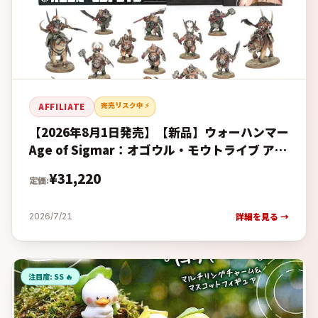
完売リスク中 ⚡
AFFILIATE
【2026年8月1日発売】【新品】ウォーハンマー
Age of Sigmar：オゴウル・モウトライブ アー
ミーセット (日本語版) [95-22] (Warha
¥
31,220
定価:
詳細を見る →
2026/7/21
注目度:
SS 🔥