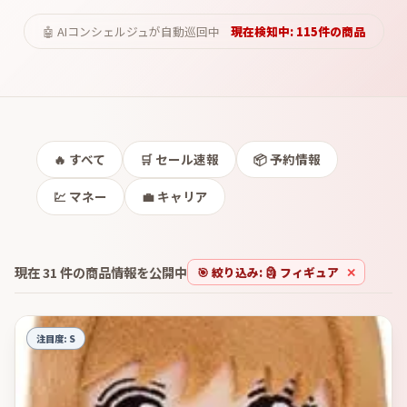
🤖 AIコンシェルジュが自動巡回中
現在検知中:
115
件の商品
🔥
すべて
🛒
セール速報
📦
予約情報
💹
マネー
💼
キャリア
現在
31
件の商品情報を公開中
🎯 絞り込み:
🗿 フィギュア
✕
注目度:
S