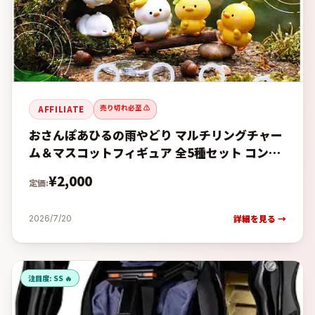
売り切れ必至 ⚠️
AFFILIATE
おさんぽあひるの雨やどり マルチリングチャー
ム＆マスコットフィギュア 全5種セット コンプ
コンプリートセット【2026年10月予約】の予
¥
2,000
定価:
約・購入完全ガイド【楽
詳細を見る →
2026/7/20
注目度:
SS 🔥