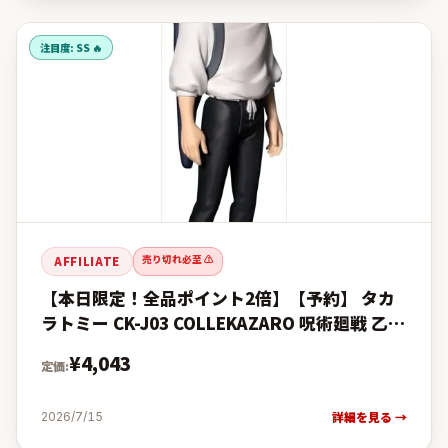
注目度:
SS 🔥
売り切れ必至 ⚠️
AFFILIATE
【本日限定！全品ポイント2倍】【予約】 タカ
ラトミー CK-J03 COLLEKAZARO 呪術廻戦 乙骨
憂太 フィギュア 【2027年2月発売予定】の予
¥
4,043
定価:
約・
詳細を見る →
2026/7/15