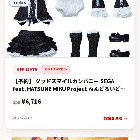
注目度:
S
売り切れ必至 ⚠️
AFFILIATE
【予約】 グッドスマイルカンパニー SEGA
feat. HATSUNE MIKU Project ねんどろいどど
ーる おようふくセット 初音ミク ∞Ver.
¥
6,716
定価:
詳細を見る →
2026/7/17