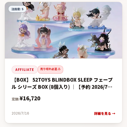
注目度:
S
売り切れ必至 ⚠️
AFFILIATE
【BOX】 52TOYS BLINDBOX SLEEP フェープ
ル シリーズ BOX (8個入り) ｜【予約 2026/7月
中】入荷次第出荷｜ 52トイズ スリ
¥
16,720
定価:
詳細を見る →
2026/7/16