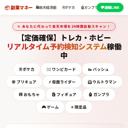
📦 副業マネー
🛍️
楽天経済圏
🃏
ポケカ
🤖
ガンプラ
🏴‍☠️
速報LINE
ワンピカー
✨ あなたに代わって楽天市場を24時間自動スキャン！
【定価確保】トレカ・ホビー
リアルタイム予約検知システム
稼働
中
🃏 ポケカ
🏴‍☠️ ワンピカード
👟 バッシュ
🌸 プリキュア
⚡ 仮面ライダー
🦸 ウルトラマン
🧸 おもちゃ
🗿 フィギュア
🤖 ガンプラ
🎮 ゲーム
⭐ 限定品