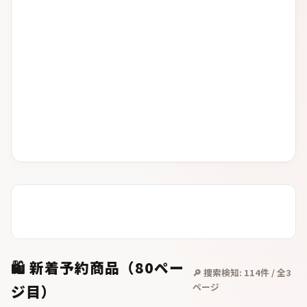
🛍️
新着予約商品（80ペー
🔎 捜索検知:
114
件 / 全
3
ページ
ジ目）